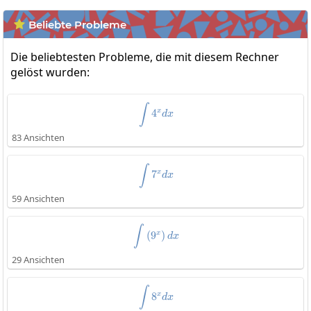
Beliebte Probleme

Die beliebtesten Probleme, die mit diesem Rechner
gelöst wurden:
\int4^xdx
∫
x
4
d
x
83 Ansichten
\int7^xdx
∫
x
7
d
x
59 Ansichten
\int\left(9^x\right)dx
∫
x
(
9
)
d
x
29 Ansichten
\int8^xdx
∫
x
8
d
x