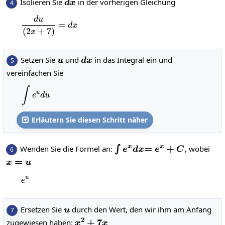
dx
Isolieren Sie
in der vorherigen Gleichung
4
d
x
d
u
\frac{du}{\left(2x+7\right)}=dx
=
d
x
(
2
+
7
)
x
u
dx
Setzen Sie
und
in das Integral ein und
5
u
d
x
vereinfachen Sie
∫
\int e^udu
u
e
d
u
Erläutern Sie diesen Schritt näher

\int
=e^x+C
=
+
Wenden Sie die Formel an:
, wobei
x
x
∫
6
e
d
x
e
C
e^xdx
x=u
=
x
u
u
e^u
e
u
Ersetzen Sie
durch den Wert, den wir ihm am Anfang
7
u
2
x^2+7x
+
7
zugewiesen haben:
x
x