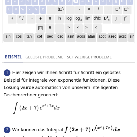
1
2
3
4
5
6
7
8
9
0
a
b
c
d
f
g
m
n

2
◻
u
v
w
x
y
z
.
(◻)
+
-
×
/
÷
◻
◻
◻
□
◻
√
∞
e
π
ln
log
log
lim
d/dx
∫
√
∫
D
x
◻
|◻|
θ
=
>
<
>=
<=
sin
cos
tan
cot
sec
csc
asin
acos
atan
acot
asec
acsc
sinh
BEISPIEL
GELÖSTE PROBLEME
SCHWIERIGE PROBLEME
Hier zeigen wir Ihnen Schritt für Schritt ein gelöstes
1
Beispiel für integrale von exponentialfunktionen. Diese
Lösung wurde automatisch von unserem intelligenten
Taschenrechner generiert:
∫
\int\left(2x+7\right)e^{x^2+7x}dx
2
+
7
x
x
(
2
+
7
)
x
e
d
x
(
)
2
\int
+
7
(
2
+
7
)
x
x
Wir können das Integral
∫
2
x
e
d
x
\left(2x+7\right)e^{\left