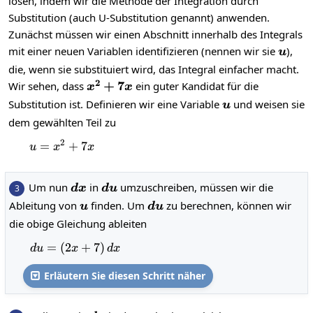
lösen, indem wir die Methode der Integration durch
Substitution (auch U-Substitution genannt) anwenden.
Zunächst müssen wir einen Abschnitt innerhalb des Integrals
u
mit einer neuen Variablen identifizieren (nennen wir sie
),
u
die, wenn sie substituiert wird, das Integral einfacher macht.
2
x^2+7x
+
7
Wir sehen, dass
ein guter Kandidat für die
x
x
u
Substitution ist. Definieren wir eine Variable
und weisen sie
u
dem gewählten Teil zu
2
=
u=x^2+7x
+
7
u
x
x
dx
du
Um nun
in
umzuschreiben, müssen wir die
3
d
x
d
u
u
du
Ableitung von
finden. Um
zu berechnen, können wir
u
d
u
die obige Gleichung ableiten
=
(
2
du=\left(2x+7\right)dx
+
7
)
d
u
x
d
x
Erläutern Sie diesen Schritt näher
