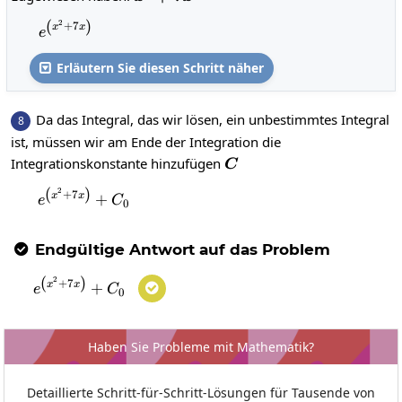
(
)
2
e^{\left(x^2+7x\right)}
+
7
x
x
e
Erläutern Sie diesen Schritt näher

Da das Integral, das wir lösen, ein unbestimmtes Integral
8
ist, müssen wir am Ende der Integration die
C
Integrationskonstante hinzufügen
C
(
)
2
e^{\left(x^2+7x\right)}+C_0
+
7
x
x
+
e
C
0
Endgültige Antwort auf das Problem

(
)
2
e^{\left(x^2+7x\right)}+C_0
+
7
x
x
+

e
C
0
Haben Sie Probleme mit Mathematik?
Detaillierte Schritt-für-Schritt-Lösungen für Tausende von