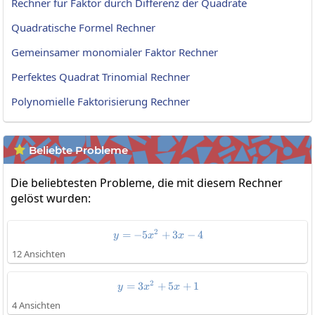
Rechner für Faktor durch Differenz der Quadrate
Quadratische Formel Rechner
Gemeinsamer monomialer Faktor Rechner
Perfektes Quadrat Trinomial Rechner
Polynomielle Faktorisierung Rechner
Beliebte Probleme

Die beliebtesten Probleme, die mit diesem Rechner
gelöst wurden:
2
=
−
5
y=-5x^2+3x-4
+
3
−
4
y
x
x
12 Ansichten
2
=
3
+
y=3x^2+5x+1
5
+
1
y
x
x
4 Ansichten