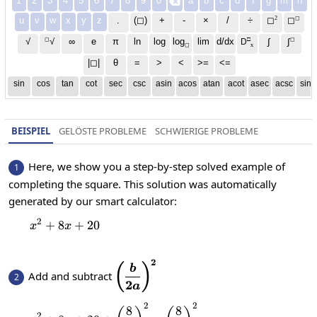
1
2
3
4
5
6
7
8
9
0
a
b
c
d
f
g
m
n

2
◻
u
v
w
x
y
z
.
(◻)
+
-
×
/
÷
◻
◻
◻
□
◻
√
∞
e
π
ln
log
log
lim
d/dx
∫
√
∫
D
x
◻
|◻|
θ
=
>
<
>=
<=
sin
cos
tan
cot
sec
csc
asin
acos
atan
acot
asec
acsc
sinh
BEISPIEL
GELÖSTE PROBLEME
SCHWIERIGE PROBLEME
Here, we show you a step-by-step solved example of
1
completing the square. This solution was automatically
generated by our smart calculator:
2
+
8
x^2+8x+20
+
20
x
x
2
\displaystyle\left(\frac{b}
(
)
b
Add and subtract
2
{2a}\right)^2
2
a
2
2
x^2+8x+20+\left(\frac{8}{2}\right)
8
8
2