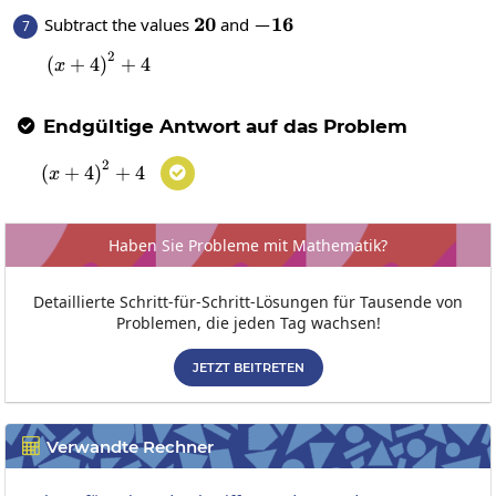
20
20
-16
−
16
Subtract the values
and
7
2
\left(x+4\right)^2+4
(
+
4
)
+
4
x
Endgültige Antwort auf das Problem

2
\left(x+4\right)^2+4
(
+
4
)
+
4

x
Haben Sie Probleme mit Mathematik?
Detaillierte Schritt-für-Schritt-Lösungen für Tausende von
Problemen, die jeden Tag wachsen!
JETZT BEITRETEN
Verwandte Rechner
