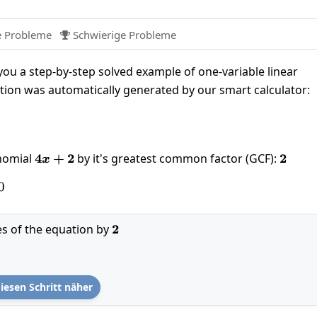
e Probleme
Schwierige Probleme

ou a step-by-step solved example of one-variable linear
ution was automatically generated by our smart calculator:
0
ynomial
4x+2
4
+
2
by it's greatest common factor (GCF):
2
2
x
(2x+1\right)=10
0
es of the equation by
2
2
iesen Schritt näher