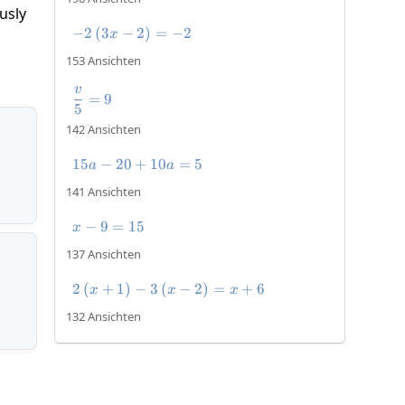
usly
−
2
(
3
−
-2\left(3x-2\right)=-2
2
)
=
−
2
x
153 Ansichten
v
\frac{v}{5}=9
=
9
5
142 Ansichten
15
−
20
+
15a-20+10a=5
10
=
5
a
a
141 Ansichten
−
9
x-9=15
=
15
x
137 Ansichten
2
(
+
1
)
−
3
(
2\left(x+1\right)-3\left(x-2\rig
−
2
)
=
+
6
x
x
x
132 Ansichten