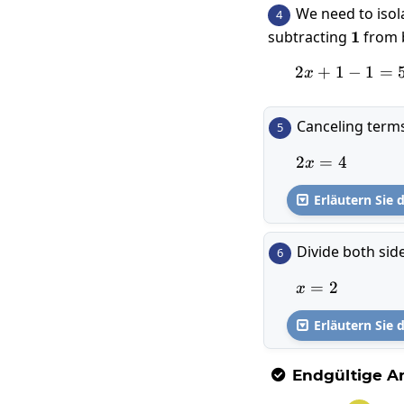
We need to isol
4
subtracting
1
1
from b
2
+
1
−
1
2x+1
=
x
Canceling terms
5
2
=
2x=4
4
x
Erläutern Sie d

Divide both sid
6
=
x=2
2
x
Erläutern Sie d

Endgültige An
