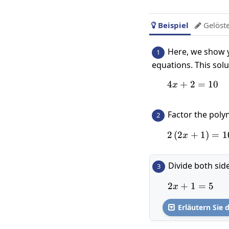
Beispiel
Gelöst


Here, we show y
1
equations. This sol
4
+
2
4x+2=1
=
10
x
Factor the pol
2
2
(
2
+
2\left
1
)
=
1
x
Divide both sid
3
2
+
1
2x+1=5
=
5
x
Erläutern Sie d
