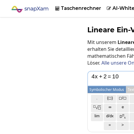
Taschenrechner
AI-Whit


Lineare Ein
Mit unserem
Linear
erhalten Sie detaill
mathematischen Fähi
Löser.
Alle unsere On
4
x
+
2
=
1
0
Symbolischer Modus
Tex
.
(◻)
◻/◻
◻
∞
e
√
◻
□
lim
d/dx
D
x
=
>