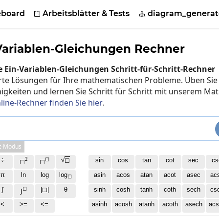
eboard
Arbeitsblätter & Tests
diagram_generat


-Variablen-Gleichungen Rechner
e Ein-Variablen-Gleichungen Schritt-für-Schritt-Rechner
ierte Lösungen für Ihre mathematischen Probleme. Üben Sie
gkeiten und lernen Sie Schritt für Schritt mit unserem Mat
line-Rechner finden Sie hier
.
t-Modus
2
◻
÷
√
◻
sin
cos
tan
cot
sec
cs
◻
◻
π
ln
log
log
asin
acos
atan
acot
asec
ac
◻
◻
∫
|◻|
θ
sinh
cosh
tanh
coth
sech
cs
∫
<
>=
<=
asinh
acosh
atanh
acoth
asech
acs