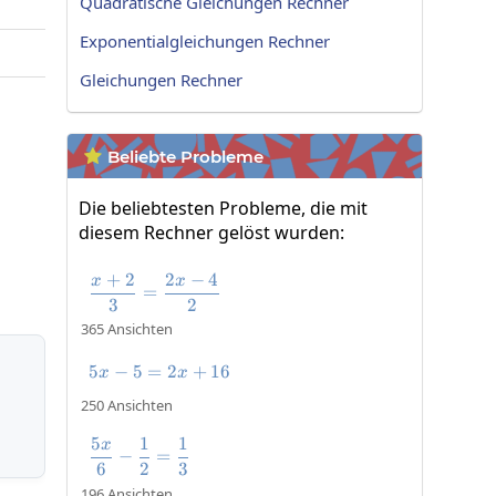
Quadratische Gleichungen Rechner
Exponentialgleichungen Rechner
Gleichungen Rechner
Beliebte Probleme

Die beliebtesten Probleme, die mit
diesem Rechner gelöst wurden:
+
2
2
−
4
x
x
\frac{x+2}{3}=\frac{2x-4}{2}
=
3
2
365 Ansichten
5
−
5
=
5x-5=2x+16
2
+
16
x
x
250 Ansichten
5
1
1
x
\frac{5x}{6}-\frac{1}{2}=\frac{1}{3}
−
=
6
2
3
196 Ansichten