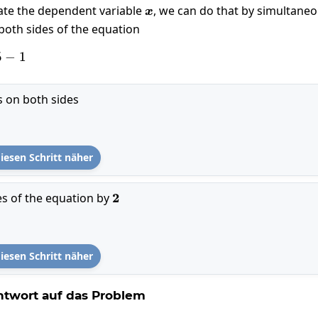
ate the dependent variable
x
, we can do that by simultaneo
x
oth sides of the equation
-1=5-1
5
−
1
 on both sides
iesen Schritt näher
es of the equation by
2
2
iesen Schritt näher
twort auf das Problem