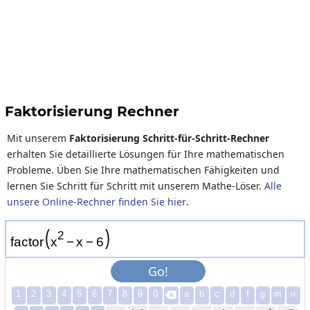
Faktorisierung Rechner
Mit unserem
Faktorisierung Schritt-für-Schritt-Rechner
erhalten Sie detaillierte Lösungen für Ihre mathematischen
Probleme. Üben Sie Ihre mathematischen Fähigkeiten und
lernen Sie Schritt für Schritt mit unserem Mathe-Löser.
Alle
unsere Online-Rechner finden Sie hier
.
(
)
2
f
a
c
t
o
r
x
−
x
−
6
Go!
1
2
3
4
5
6
7
8
9
0
a
b
c
d
f
g
m
n
