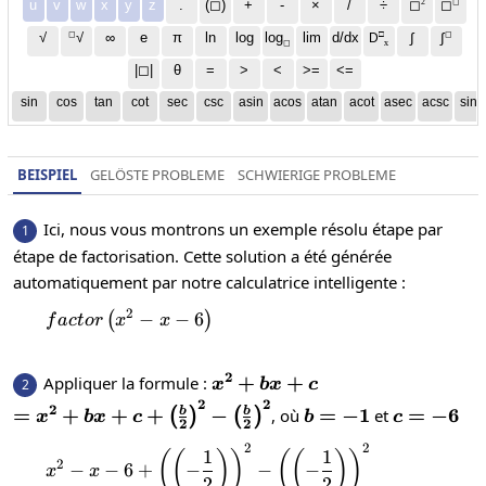
2
◻
u
v
w
x
y
z
.
(◻)
+
-
×
/
÷
◻
◻
◻
□
◻
√
∞
e
π
ln
log
log
lim
d/dx
∫
√
∫
D
x
◻
|◻|
θ
=
>
<
>=
<=
sin
cos
tan
cot
sec
csc
asin
acos
atan
acot
asec
acsc
sinh
BEISPIEL
GELÖSTE PROBLEME
SCHWIERIGE PROBLEME
Ici, nous vous montrons un exemple résolu étape par
1
étape de factorisation. Cette solution a été générée
automatiquement par notre calculatrice intelligente :
2
factor\left(x^2-x-6\right)
−
−
6
(
)
f
a
c
t
or
x
x
2
x^2+bx+c
+
+
Appliquer la formule :
2
x
b
x
c
2
2
=x^2+bx+c+\left(\frac{b}
2
=
+
+
+
−
b=-1
=
−
1
c=-6
=
−
6
b
b
, où
et
(
)
(
)
x
b
x
c
b
c
2
2
{2}\right)^2-\left(\frac{b}
2
2
x^2-x-6+{\left(\left(-\frac{1}{2
{2}\right)^2
1
1
(
(
)
)
(
(
)
)
2
−
−
6
+
−
−
−
x
x
2
2