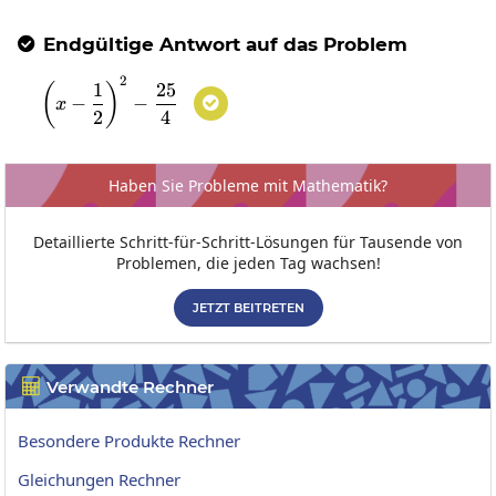
Endgültige Antwort auf das Problem

2
\left(x-\frac{1}{2}\right)^2-\frac{25}{4}
1
25
(
)
−
−

x
2
4
Haben Sie Probleme mit Mathematik?
Detaillierte Schritt-für-Schritt-Lösungen für Tausende von
Problemen, die jeden Tag wachsen!
JETZT BEITRETEN
Verwandte Rechner

Besondere Produkte Rechner
Gleichungen Rechner