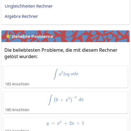
Ungleichheiten Rechner
Algebra Rechner
Beliebte Probleme

Die beliebtesten Probleme, die mit diesem Rechner
gelöst wurden:
\int x^3log\:xdx
∫
3
x
l
o
g
x
d
x
185 Ansichten
\int\left(9\:+\:x^2\right)^{-2}
∫
−
2
2
9
+
(
)
x
d
x
180 Ansichten
2
=
+
y\:=\:x^2\:+\:2x\:+\:1\:
2
+
1
y
x
x