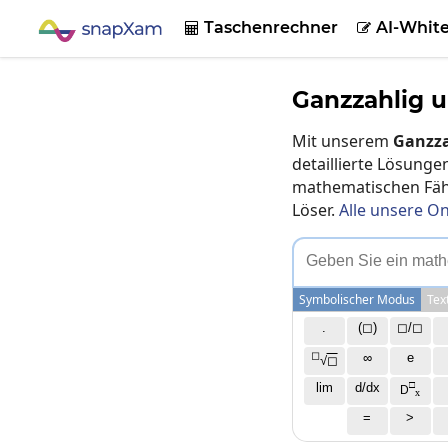
Taschenrechner
AI-Whit


Ganzzahlig u
Mit unserem
Ganzza
detaillierte Lösung
mathematischen Fähi
Löser.
Alle unsere On
G
e
b
e
n
S
i
e
e
i
n
m
a
t
h
Symbolischer Modus
Tex
.
(◻)
◻/◻
◻
∞
e
√
◻
□
lim
d/dx
D
x
=
>