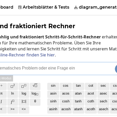
eboard
Arbeitsblätter & Tests
diagram_generat


nd fraktioniert Rechner
hlig und fraktioniert Schritt-für-Schritt-Rechner
erhalte
en für Ihre mathematischen Probleme. Üben Sie Ihre
gkeiten und lernen Sie Schritt für Schritt mit unserem Mat
line-Rechner finden Sie hier
.
e
m
a
t
i
s
c
h
e
s
P
r
o
b
l
e
m
o
d
e
r
e
i
n
e
F
r
a
g
e
e
i
n
t-Modus
2
◻
÷
√
◻
sin
cos
tan
cot
sec
cs
◻
◻
π
ln
log
log
asin
acos
atan
acot
asec
ac
◻
◻
∫
|◻|
θ
sinh
cosh
tanh
coth
sech
cs
∫
<
>=
<=
asinh
acosh
atanh
acoth
asech
acs