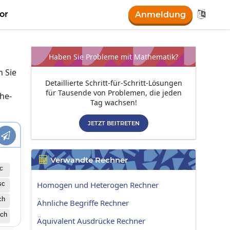

or
Anmeldung
Haben Sie Probleme mit Mathematik?
n Sie
Detaillierte Schritt-für-Schritt-Lösungen
für Tausende von Problemen, die jeden
he-
Tag wachsen!
JETZT BEITRETEN

Verwandte Rechner

c
sc
Homogen und Heterogen Rechner
ch
Ähnliche Begriffe Rechner
ch
Äquivalent Ausdrücke Rechner