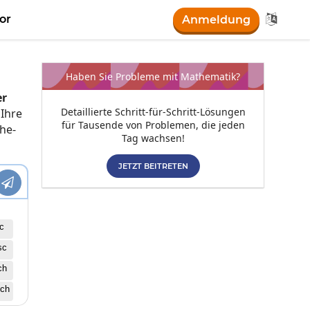

or
Anmeldung
Haben Sie Probleme mit Mathematik?
er
Detaillierte Schritt-für-Schritt-Lösungen
 Ihre
für Tausende von Problemen, die jeden
he-
Tag wachsen!
JETZT BEITRETEN

c
sc
ch
ch