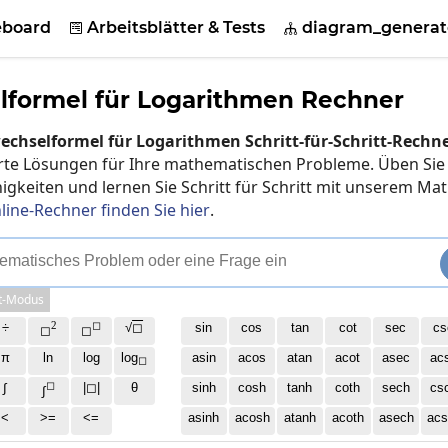
eboard
Arbeitsblätter & Tests
diagram_generat


lformel für Logarithmen Rechner
echselformel für Logarithmen Schritt-für-Schritt-Rechn
ierte Lösungen für Ihre mathematischen Probleme. Üben Sie
gkeiten und lernen Sie Schritt für Schritt mit unserem Mat
line-Rechner finden Sie hier
.
e
m
a
t
i
s
c
h
e
s
P
r
o
b
l
e
m
o
d
e
r
e
i
n
e
F
r
a
g
e
e
i
n
t-Modus
2
◻
÷
√
◻
sin
cos
tan
cot
sec
cs
◻
◻
π
ln
log
log
asin
acos
atan
acot
asec
ac
◻
◻
∫
|◻|
θ
sinh
cosh
tanh
coth
sech
cs
∫
<
>=
<=
asinh
acosh
atanh
acoth
asech
acs