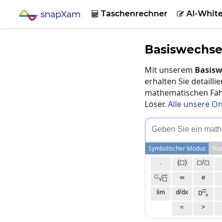
Taschenrechner
AI-Whit


Basiswechse
Mit unserem
Basisw
erhalten Sie detaill
mathematischen Fähi
Löser.
Alle unsere On
G
e
b
e
n
S
i
e
e
i
n
m
a
t
h
Symbolischer Modus
Tex
.
(◻)
◻/◻
◻
∞
e
√
◻
□
lim
d/dx
D
x
=
>