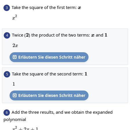
x
Take the square of the first term:
3
x
2
x^{2}
x
2
2
x
1
1
Twice (
) the product of the two terms:
and
4
x
2
2x
x
Erläutern Sie diesen Schritt näher

1
1
Take the square of the second term:
5
1
1
Erläutern Sie diesen Schritt näher

Add the three results, and we obtain the expanded
6
polynomial
2
+
2
x^{2}+2x+1
+
1
x
x