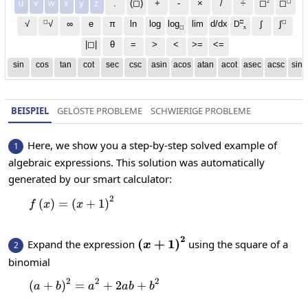
2
◻
u
v
w
x
y
z
.
(◻)
+
-
×
/
÷
◻
◻
◻
□
◻
√
∞
e
π
ln
log
log
lim
d/dx
∫
√
∫
D
x
◻
|◻|
θ
=
>
<
>=
<=
sin
cos
tan
cot
sec
csc
asin
acos
atan
acot
asec
acsc
sinh
BEISPIEL
GELÖSTE PROBLEME
SCHWIERIGE PROBLEME
Here, we show you a step-by-step solved example of
1
algebraic expressions. This solution was automatically
generated by our smart calculator:
2
f\left(x\right)=\left(x+1\right)^2
(
)
=
(
+
1
)
f
x
x
2
\left(x+1\right)^2
(
+
1
)
Expand the expression
using the square of a
2
x
binomial
2
2
2
(
+
)
=
(a+b)^2=a^2+2ab+b^2
+
2
+
a
b
a
ab
b