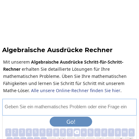
Algebraische Ausdrücke Rechner
Mit unserem
Algebraische Ausdrücke Schritt-für-Schritt-
Rechner
erhalten Sie detaillierte Lösungen für Ihre
mathematischen Probleme. Üben Sie Ihre mathematischen
Fähigkeiten und lernen Sie Schritt für Schritt mit unserem
Mathe-Löser.
Alle unsere Online-Rechner finden Sie hier
.
G
e
b
e
n
S
i
e
e
i
n
m
a
t
h
e
m
a
t
i
s
c
h
e
s
P
r
o
b
l
e
m
o
d
e
r
e
i
n
e
F
r
a
g
e
e
i
n
Go!
1
2
3
4
5
6
7
8
9
0
a
b
c
d
f
g
m
n
