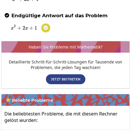
Endgültige Antwort auf das Problem

2
+
2
x^{2}+2x+1
+
1

x
x
Haben Sie Probleme mit Mathematik?
Detaillierte Schritt-für-Schritt-Lösungen für Tausende von
Problemen, die jeden Tag wachsen!
JETZT BEITRETEN
Beliebte Probleme

Die beliebtesten Probleme, die mit diesem Rechner
gelöst wurden: